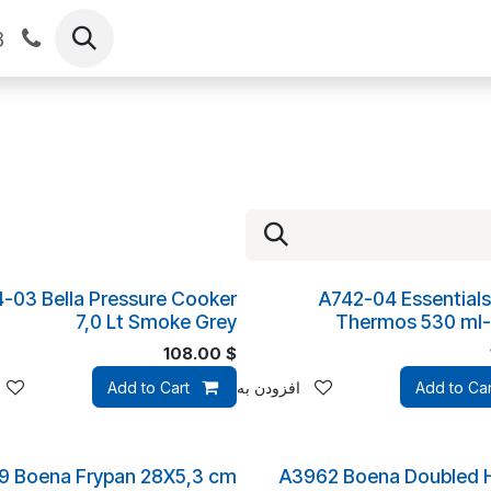
فروشگاه
تماس با ما
رویدادها
About
3
4-03 Bella Pressure Cooker
A742-04 Essentials
7,0 Lt Smoke Grey
Thermos 530 ml-
108.00
$
قه‌مندی‌ها
Add to Car
افزودن به لیست علاقه‌مندی‌ها
Add to Cart
9 Boena Frypan 28X5,3 cm
A3962 Boena Doubled 