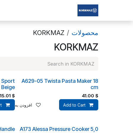
Skip to Conten
Korkmaz Afghanistan
محصولات
KORKMAZ
KORKMAZ
 Sport
A629-05 Twista Pasta Maker 18
 Beige
cm
15.01
$
41.00
$
Add to Cart
افزودن به لیست علا
t
Handle
A173 Alessa Pressure Cooker 5,0