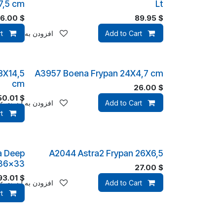
7,5 cm
Lt
6.00
$
89.95
$
Add to Cart
افزودن به لیست علا
t
8X14,5
A3957 Boena Frypan 24X4,7 cm
cm
26.00
$
50.01
$
Add to Cart
افزودن به لیست علا
t
a Deep
A2044 Astra2 Frypan 26X6,5
 36x33
27.00
$
93.01
$
Add to Cart
افزودن به لیست علا
t