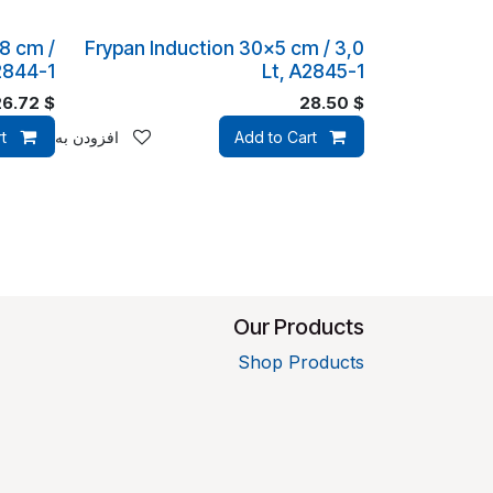
8 cm /
Frypan Induction 30x5 cm / 3,0
2844-1
Lt, A2845-1
26.72
$
28.50
$
Add to Cart
افزودن به لیست علا
t
Our Products
Shop Products