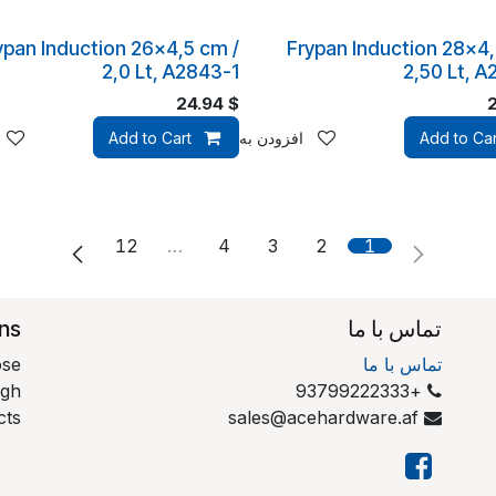
ypan Induction 26x4,5 cm /
Frypan Induction 28x4,
2,0 Lt, A2843-1
2,50 Lt, A
24.94
$
قه‌مندی‌ها
Add to Car
افزودن به لیست علاقه‌مندی‌ها
Add to Cart
12
…
4
3
2
1
تماس با ما
ons
تماس با ما
ose
ugh
+93799222333
ts.
sales@acehardware.af