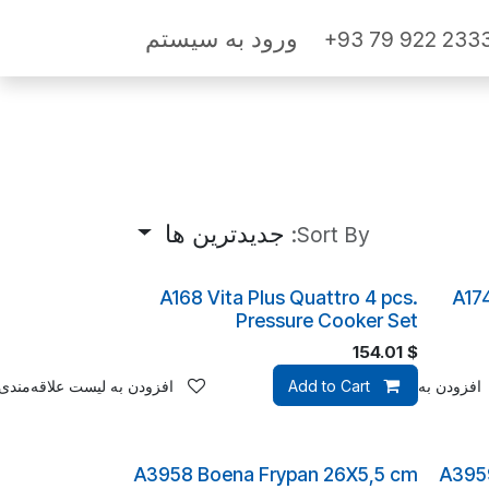
ورود به سیستم
+93 79 922 233
جدیدترین ها
Sort By:
A168 Vita Plus Quattro 4 pcs.
A17
Pressure Cooker Set
154.01
$
افزودن به لیست علاقه‌مندی‌ها
Add to Cart
افزودن به لیست علاقه‌مندی‌
A3958 Boena Frypan 26X5,5 cm
A395